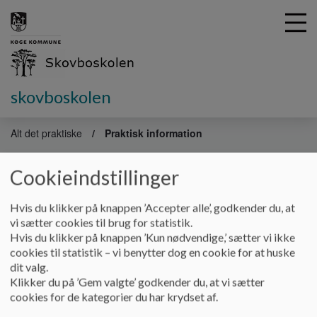
skovboskolen
G
å
Alt det praktiske
Praktisk information
t
i
Praktisk information
Cookieindstillinger
l
h
o
Hvis du klikker på knappen ’Accepter alle’, godkender du, at
v
Skolens ringetider fremgår af grundskemaet for skoleåret -
vi sætter cookies til brug for statistik.
e
Se nederst på siden.
Hvis du klikker på knappen ’Kun nødvendige,’ sætter vi ikke
d
cookies til statistik – vi benytter dog en cookie for at huske
Ferieplanen findes på Køge Kommunes hjemmeside via
link
i
dit valg.
n
Klikker du på ’Gem valgte’ godkender du, at vi sætter
Skolen samarbejder med
www.skolemad.nu
, hvor
d
cookies for de kategorier du har krydset af.
forældrene kan bestille skolemad til børnene. Skolen gør det
h