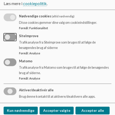
muligt for Skolemad at levere maden på skolen, men skolen
o
Læs mere i
cookiepolitik
.
har ellers ikke noget med ordningen at gøre.
l
d
Nødvendige cookies
(altid nødvendig)
e
Disse cookies gemmer dine valg om cookieindstillinger.
t
Formål
:
Funktionalitet
SiteImprove
Trafikanalyse fra Siteimprove som bruges til at følge de
besøgendes brug af siderne
Formål
:
Analyse
Matomo
Trafikanalyse fra Matomo som bruges til at følge de besøgendes
Dokumenter
brug af siderne.
Skolens grundskema for skoleåret 2022-2023
Formål
:
Analyse
Aktiver/deaktivér alle
Brug denne kontakt til at aktivere/deaktivere alle apps.
Skovboskolen
Kun nødvendige
Accepter valgte
Accepter alle